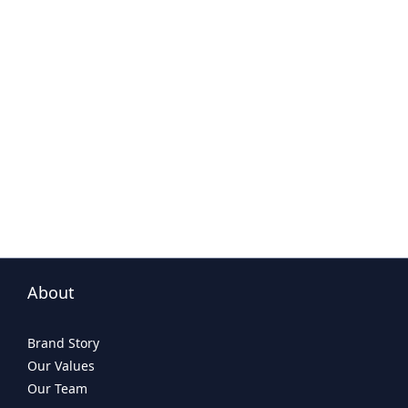
About
Brand Story
Our Values
Our Team