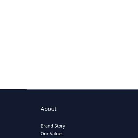
About
Brand Story
Our Values