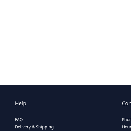
Help
Con
FAQ
Phon
Delivery & Shipping
Hour