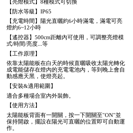
【亮燈模式】8種模式可切換
【防水等級】IP65
【充電時間】陽光直曬約6小時滿電，滿電可亮
燈約6~12小時
【遙控器】500cm距離內可使用，可調整亮燈模
式/時間/亮度...等
【工作原理】
依靠太陽能板在白天的時候直曬吸收太陽光轉化
成電能儲存在燈內的充電電池內，等到晚上會自
動感應天黑，使燈亮起。
【安裝&適用範圍】
適合多種場合室內外裝飾。
【使用方法】
太陽能板背面有一開關，按一下開關至"ON"並
保持開啟，擺設在陽光可直曬的位置即可自動運
作。