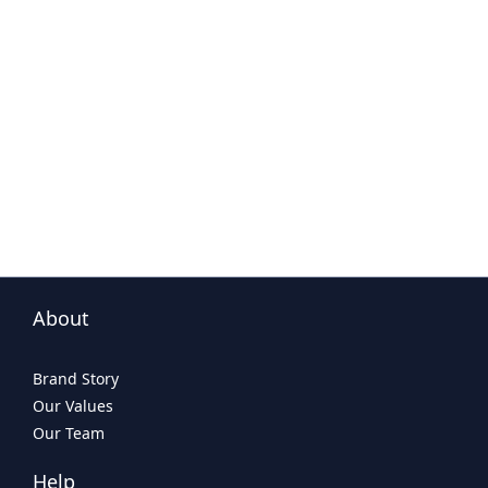
About
Brand Story
Our Values
Our Team
Help