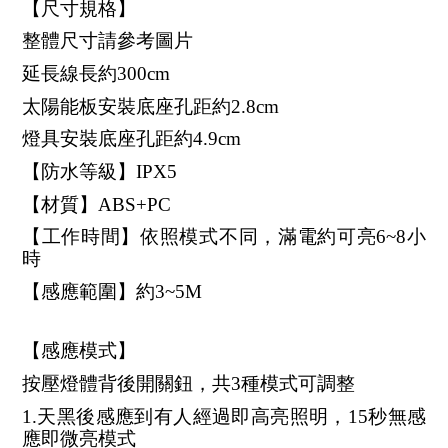
【尺寸規格】
整體尺寸請參考圖片
延長線長約300cm
太陽能板安裝底座孔距約2.8cm
燈具安裝底座孔距約4.9cm
【防水等級】IPX5
【材質】ABS+PC
【工作時間】依照模式不同，滿電約可亮6~8小
時
【感應範圍】約3~5M
【感應模式】
按壓燈體背後開關鈕，共3種模式可調整
1.天黑後感應到有人經過即高亮照明，15秒無感
應即微亮模式