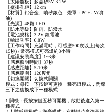
【太陽能板】多晶矽5V 3.2W
【壁掛孔距】12 cm
【材質】鋁合金、噴砂銀色　燈罩：PC+UV(噴
油)
【光源】48顆 LED
【防水等級】防雨、防潑水
【電池規格】3.2V 鋰電池
【輸出功率】6.8W
【工作時間】充滿電時，可感應500次以上(每次
15秒) / 常亮模式可亮燈約8小時
【建議安裝高度】1~3米
【感應照明時間】37秒
【感應距離】5-10米
【感應範圍】120度角
【切換開關】切換式開關
模式：每按一下按鍵可更換一種亮燈模式，閃爍
三下之後換成下一種模式
1.開機：長按按鍵五秒可開機，啟動後進入第一
種模式
2.人體感應模式＋微亮模式：有動靜時會強亮約