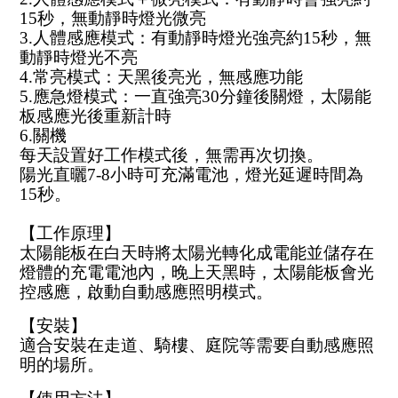
15秒，無動靜時燈光微亮
3.人體感應模式：有動靜時燈光強亮約15秒，無
動靜時燈光不亮
4.常亮模式：天黑後亮光，無感應功能
5.應急燈模式：一直強亮30分鐘後關燈，太陽能
板感應光後重新計時
6.關機
每天設置好工作模式後，無需再次切換。
陽光直曬7-8小時可充滿電池，燈光延遲時間為
15秒。
【工作原理】
太陽能板在白天時將太陽光轉化成電能並儲存在
燈體的充電電池內，晚上天黑時，太陽能板會光
控感應，啟動自動感應照明模式。
【安裝】
適合安裝在走道、騎樓、庭院等需要自動感應照
明的場所。