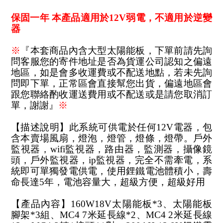
保固一年 本產品適用於12V弱電，不適用於逆變
器
※
『本套商品內含大型太陽能板，下單前請先詢
問客服您的寄件地址是否為貨運公司認知之偏遠
地區，如是會多收運費或不配送地點，若未先詢
問即下單，正常區會直接幫您出貨，偏遠地區會
跟您聯絡酌收運送費用或不配送或是請您取消訂
單，謝謝』
※
【描述說明】此系統可供電於任何12V電器，包
含本賣場風扇，燈泡，燈管，燈條，燈帶。戶外
監視器，wifi監視器，路由器，監測器，攝像鏡
頭，戶外監視器，ip監視器，完全不需牽電，系
統即可單獨發電供電，使用鋰鐵電池體積小，壽
命長達5年，電池容量大，超級方便，超級好用
【產品內容】160W18V太陽能板*3、太陽能板
腳架*3組、MC4 7米延長線*2
、MC4 2米延長線