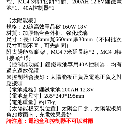
*2
、MC4 3轉1接頭*1對、200AH 12.8V鋰鐵電
池*1、40A控制器*1
【太陽能板】
規格：20線高效單晶矽 160W 18V 
材質：加厚鋁合金外框、強化玻璃
尺寸：長1138mm寬660mm厚30mm（不同批次
尺寸可能不同，可先詢問）
附太陽能板腳架，MC4 7米延長線*2，MC4 3轉
1接頭*1對
【控制器功能】鋰鐵電池專用40A控制器，均有
過充過放保護
※控制器會接好：太陽能板正負及電池正負之對
應接頭
【電池規格】鋰鐵電池 200AH 12.8V
【電池盒尺寸】285*240*195mm
【電池重量】約17kg
【太陽能板安裝位置】太陽全日照，太陽能板斜
角20度面南，充電效果最好
請注意：電池盒和控制器不可以淋雨