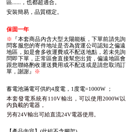
區......，也都超適合。
安裝簡易，品質穩定。
保固一年
※
『本套商品內含大型太陽能板，下單前請先詢
問客服您的寄件地址是否為貨運公司認知之偏遠
地區，如是會多收運費或不配送地點，若未先詢
問即下單，正常區會直接幫您出貨，偏遠地區會
跟您聯絡酌收運送費用或不配送或是請您取消訂
單，謝謝』
※
蓄電池滿電可供約4度電，1度電=1000W ；
本套發電系統有110V輸出，可以使用2000W以
內負載的電器，
另有24V輸出可給直流24V電器使用。
【產品內容】(此組不含腳架)