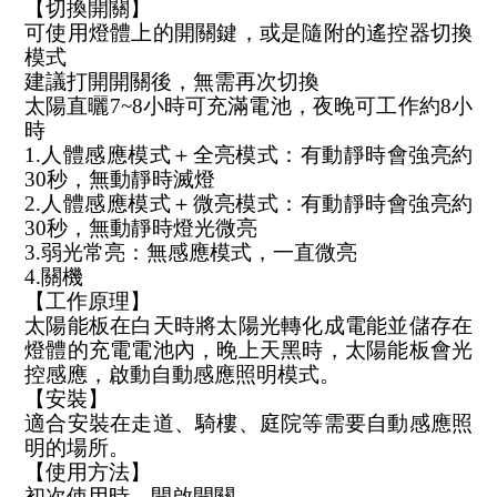
【切換開關】
可使用燈體上的開關鍵，或是隨附的遙控器切換
模式
建議打開開關後，無需再次切換
太陽直曬7~8小時可充滿電池，夜晚可工作約8小
時
1.人體感應模式＋全亮模式：有動靜時會強亮約
30秒，無動靜時滅燈
2.人體感應模式＋微亮模式：有動靜時會強亮約
30秒，無動靜時燈光微亮
3.弱光常亮：無感應模式，一直微亮
4.關機
【工作原理】
太陽能板在白天時將太陽光轉化成電能並儲存在
燈體的充電電池內，晚上天黑時，太陽能板會光
控感應，啟動自動感應照明模式。
【安裝】
適合安裝在走道、騎樓、庭院等需要自動感應照
明的場所。
【使用方法】
初次使用時，開啟開關。