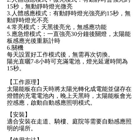
15秒，無動靜時燈光微亮
3.人體感應模式：有動靜時燈光強亮約15秒，無
動靜時燈光不亮
4.常亮模式：天黑後亮光，無感應功能
5.應急燈模式：一直強亮30分鐘後關燈，太陽能
板感應光後重新計時
6.關機
每天設置好工作模式後，無需再次切換。
陽光直曬7-8小時可充滿電池，燈光延遲時間為
15秒。
【工作原理】
太陽能板在白天時將太陽光轉化成電能並儲存在
燈體的充電電池內，晚上天黑時，太陽能板會光
控感應，啟動自動感應照明模式。
【安裝】
適合安裝在走道、騎樓、庭院等需要自動感應照
明的場所。