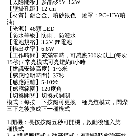
【太陽能板】多晶矽5V 3.2W
【壁掛孔距】12 cm
【材質】鋁合金、噴砂銀色　燈罩：PC+UV(噴
油)
【光源】48顆 LED
【防水等級】防雨、防潑水
【電池規格】3.2V 鋰電池
【輸出功率】6.8W
【工作時間】充滿電時，可感應500次以上(每次
15秒) / 常亮模式可亮燈約8小時
【建議安裝高度】1~3米
【感應照明時間】37秒
【感應距離】5-10米
【感應範圍】120度角
【切換開關】切換式開關
模式：每按一下按鍵可更換一種亮燈模式，閃爍
三下之後換成下一種模式
1.開機：長按按鍵五秒可開機，啟動後進入第一
種模式
2.人體感應模式＋微亮模式：有動靜時會強亮約