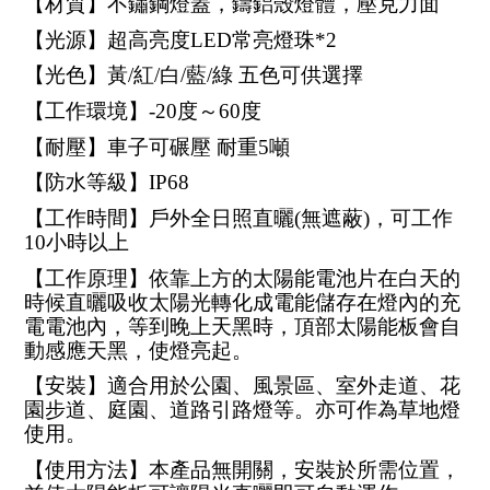
​【材質】不鏽鋼燈蓋，鑄鋁殼燈體，壓克力面
【光源】超高亮度LED常亮燈珠*2
【光色】黃/紅/白/藍/綠 五色可供選擇
【工作環境】-20度～60度
【耐壓】車子可碾壓 耐重5噸
【防水等級】IP68
【工作時間】戶外全日照直曬(無遮蔽)，可工作
10小時以上
【工作原理】依靠上方的太陽能電池片在白天的
時候直曬吸收太陽光轉化成電能儲存在燈內的充
電電池內，等到晚上天黑時，頂部太陽能板會自
動感應天黑，使燈亮起。
【安裝】適合用於公園、風景區、室外走道、花
園步道、庭園、道路引路燈等。亦可作為草地燈
使用。
【使用方法】本產品無開關，安裝於所需位置，