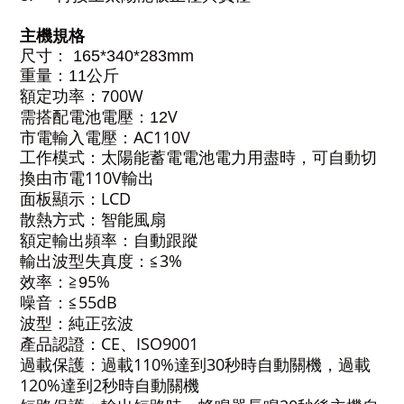
主機規格
尺寸： 165*340*283
mm
重量
：11公斤
00W
額定功率：7
V
需搭配電池電壓：12
AC110V
市電輸入電壓：
工作模式：太陽能蓄電電池電力用盡時，可自動切
110V
換由市電
輸出
LCD
面板顯示：
散熱方式：智能風扇
自動跟蹤
額定輸出頻率：
3%
輸出波型失真度：≦
5%
效率：≧9
55dB
噪音：≦
波型：純正弦波
CE
ISO9001
產品認證：
、
110%
30
過載保護：過載
達到
秒時自動關機，過載
120%
2
達到
秒時自動關機