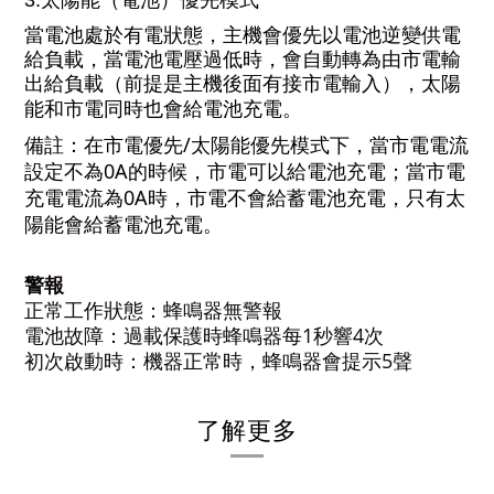
3.
太陽能（電池）優先模式
當電池處於有電狀態，主機會優先以電池逆變供電
給負載，當電池電壓過低時，會自動轉為由市電輸
出給負載（前提是主機後面有接市電輸入），太陽
能和市電同時也會給電池充電。
備註：在市電優先
/
太陽能優先模式下，當市電電流
設定不為
0A
的時候，市電可以給電池充電；當市電
充電電流為
0A
時，市電不會給蓄電池充電，只有太
陽能會給蓄電池充電。
警報
正常工作狀態：蜂鳴器無警報
1
4
電池故障：過載保護時蜂鳴器每
秒響
次
5
初次啟動時：機器正常時，蜂鳴器會提示
聲
了解更多