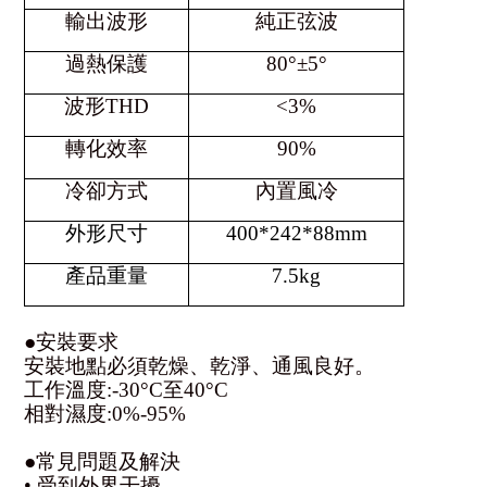
輸出波形
純正弦波
過熱保護
80°±5°
波形THD
<3%
轉化效率
90%
冷卻方式
內置風冷
外形尺寸
400*242*88mm
產品重量
7.5kg
●安裝要求
安裝地點必須乾燥、乾淨、通風良好。
工作溫度:-30°C至40°C
相對濕度:0%-95%
●常見問題及解決
• 受到外界干擾