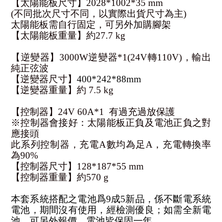
【太陽能板尺寸】2028*1002*35 mm
(不同批次尺寸不同，以實際出貨尺寸為主)
太陽能板需自行固定，可另外加購腳架
【太陽能板重量】約27.7 kg
【逆變器】3000W逆變器*1(24V轉110V)，輸出
純正弦波
【逆變器尺寸】
400*242*88mm
【逆變器重量】約 7.5 kg
【控制器】24V 60A*1  有過充過放保護 
※控制器會接好：太陽能板正負及電池正負之對
應接頭
此系列控制器，充電A數均為足A，充電轉換率
為90%
【控制器尺寸】128*187*55 mm
【控制器重量】約570 g
本套系統搭配之電池爲9成5新品，係不斷電系統
電池，期間沒有使用，經檢測優良；如需全新電
池，可另外報價，電池皆保固一年。