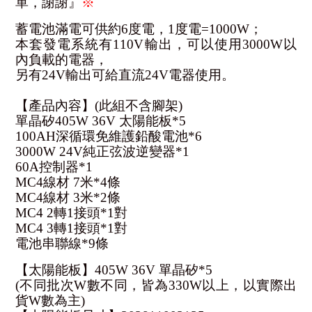
單，謝謝』
※
蓄電池滿電可供約6度電，1度電=1000W；
本套發電系統有110V輸出，可以使用3000W以
內負載的電器，
另有24V輸出可給直流24V電器使用。
【產品內容】(此組不含腳架)
單晶矽405W 36V 太陽能板*5
100AH深循環免維護鉛酸電池*6
3000W 24V純正弦波逆變器*1
60A控制器*1
MC4線材 7米*4條
MC4線材 3米*2條
MC4 2轉1接頭*1對
MC4 3轉1接頭*1對
電池串聯線*9條
【太陽能板】405W 36V 單晶矽*5
(不同批次W數不同，皆為330W以上，以實際出
貨W數為主)