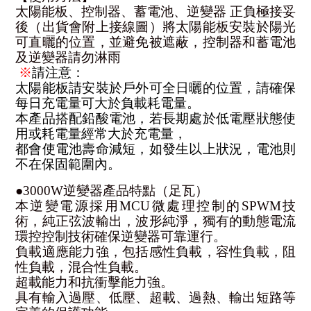
太陽能板、控制器、蓄電池、逆變器 正負極接妥
後（出貨會附上接線圖）將太陽能板安裝於陽光
可直曬的位置，並避免被遮蔽，控制器和蓄電池
及逆變器請勿淋雨
※
請注意：
太陽能板請安裝於戶外可全日曬的位置，請確保
每日充電量可大於負載耗電量。
本產品搭配鉛酸電池，若長期處於低電壓狀態使
用或耗電量經常大於充電量，
都會使電池壽命減短，如發生以上狀況，電池則
不在保固範圍內。
●3000W逆變器產品特點（足瓦）
本逆變電源採用MCU微處理控制的SPWM技
術，純正弦波輸出，波形純淨，獨有的動態電流
環控控制技術確保逆變器可靠運行。
負載適應能力強，包括感性負載，容性負載，阻
性負載，混合性負載。
超載能力和抗衝擊能力強。
具有輸入過壓、低壓、超載、過熱、輸出短路等